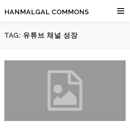
Skip
to
HANMALGAL COMMONS
Menu
content
TAG:
유튜브 채널 성장